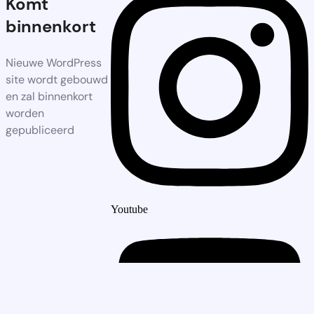
Komt
binnenkort
Nieuwe WordPress
site wordt gebouwd
en zal binnenkort
worden
gepubliceerd
Youtube